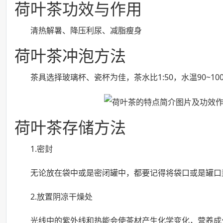
荷叶茶功效与作用
清热解暑、降压利尿、减脂瘦身
荷叶茶冲泡方法
茶具选择玻璃杯、瓷杯为佳，茶水比1:50，水温90~1
荷叶茶存储方法
1.密封
无论放在袋中或是密闭罐中，都要记得将袋口或是罐口
2.放置阴凉干燥处
光线中的紫外线和热能会使茶材产生化学变化，营养成