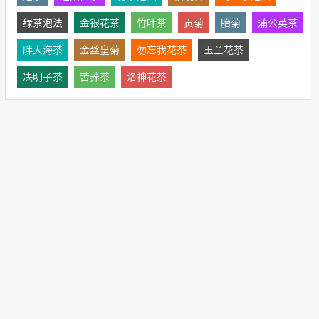
绿茶泡法
金银花茶
竹叶茶
贡菊
胎菊
蒲公英茶
胖大海茶
金丝皇菊
勿忘我花茶
玉兰花茶
决明子茶
苦荞茶
洛神花茶