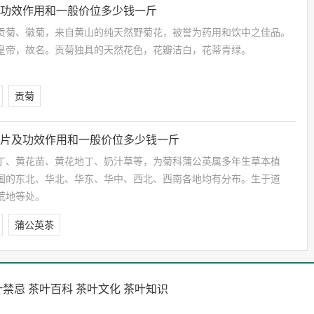
及功效作用和一般价位多少钱一斤
贡菊、徽菊，来自黄山的纯天然野菊花，被誉为药用和饮中之佳品。
皇帝，故名。贡菊独具的天然花色，花瓣洁白，花蒂青绿。
贡菊
图片及功效作用和一般价位多少钱一斤
丁、黄花苗、黄花地丁、奶汁草等，为菊科蒲公英属多年生草本植
国的东北、华北、华东、华中、西北、西南各地均有分布。生于道
荒地等处。
蒲公英茶
叶禁忌
茶叶百科
茶叶文化
茶叶知识