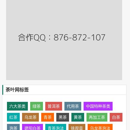
茶叶网标签
六大茶类
绿茶
普洱茶
代用茶
中国特种茶类
红茶
乌龙茶
青茶
黑茶
黄茶
再加工茶
白茶
泡茶
建阳白茶
青茶泡法
铁观音
乌龙茶泡法