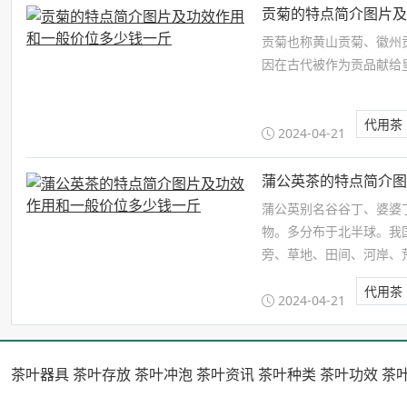
贡菊的特点简介图片
贡菊也称黄山贡菊、徽州
因在古代被作为贡品献给
代用茶
2024-04-21
蒲公英茶的特点简介
蒲公英别名谷谷丁、婆婆
物。多分布于北半球。我
旁、草地、田间、河岸、
代用茶
2024-04-21
茶叶器具
茶叶存放
茶叶冲泡
茶叶资讯
茶叶种类
茶叶功效
茶