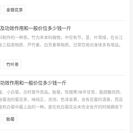
金银花茶
片及功效作用和一般价位多少钱一斤
料制作的一种茶。竹为禾本科植物，中空有节，茎、叶常绿，在长江
含三萜类物质、芦竹素、白芳素等物质，日常饮用对身体多有增益。
竹叶茶
及功效作用和一般价位多少钱一斤
皇、小白菊，古时曾作贡品。胎菊，性微寒;味辛甘苦，能疏散风热、
胎菊泡的菊花茶，味纯正，浓冽，色泽金黄，含有花蜜的清香，而且
是杭白菊中最上品的一种。是在杭白菊花朵未完全张开的时候摘收下
制成。
胎菊