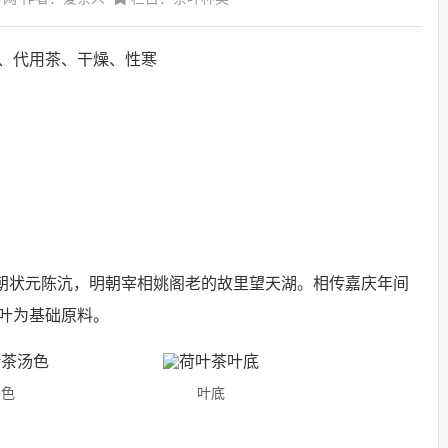
、代用茶、干燥、性寒
清朝状元陈沆，明朝宰相姚阁老的故里望天湖。相传嘉庆年间
叶为基础原料。
汤色
叶底