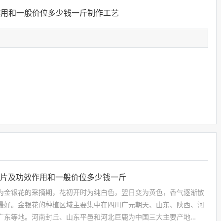
图片及功效作用和一般价位多少钱一斤
为金银花的采摘期，花初开时为纯白色，翌日变为黄色，香气逐渐散
最好。金银花的种植区域主要集中在四川广元朝天、山东、陕西、河
广东等地。河南封丘、山东平邑和河北巨鹿为中国三大主要产地…