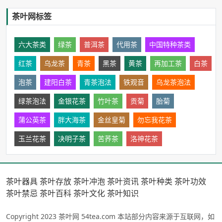
茶叶网标签
六大茶类
绿茶
普洱茶
代用茶
中国特种茶类
红茶
乌龙茶
青茶
黑茶
黄茶
再加工茶
白茶
泡茶
建阳白茶
青茶泡法
铁观音
乌龙茶泡法
绿茶泡法
金银花茶
竹叶茶
贡菊
胎菊
蒲公英茶
胖大海茶
金丝皇菊
勿忘我花茶
玉兰花茶
决明子茶
苦荞茶
洛神花茶
茶叶器具
茶叶存放
茶叶冲泡
茶叶资讯
茶叶种类
茶叶功效
茶叶禁忌
茶叶百科
茶叶文化
茶叶知识
Copyright 2023 茶叶网 54tea.com 本站部分内容来源于互联网，如