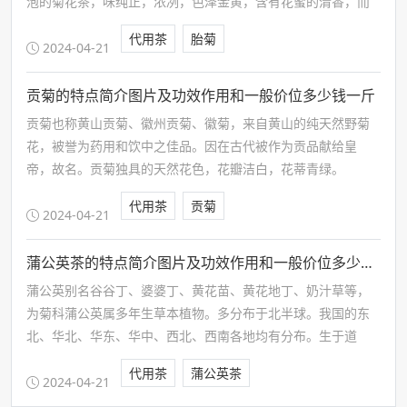
泡的菊花茶，味纯正，浓冽，色泽金黄，含有花蜜的清香，而
且泡久了也不会散开。胎菊是杭白菊中最上品的一种。是在杭
代用茶
胎菊
白菊花朵未完全张开的时候摘收下来的为胎菊，经干燥加工制
2024-04-21
成。
贡菊的特点简介图片及功效作用和一般价位多少钱一斤
贡菊也称黄山贡菊、徽州贡菊、徽菊，来自黄山的纯天然野菊
花，被誉为药用和饮中之佳品。因在古代被作为贡品献给皇
帝，故名。贡菊独具的天然花色，花瓣洁白，花蒂青绿。
代用茶
贡菊
2024-04-21
蒲公英茶的特点简介图片及功效作用和一般价位多少钱一斤
蒲公英别名谷谷丁、婆婆丁、黄花苗、黄花地丁、奶汁草等，
为菊科蒲公英属多年生草本植物。多分布于北半球。我国的东
北、华北、华东、华中、西北、西南各地均有分布。生于道
旁、草地、田间、河岸、荒地等处。
代用茶
蒲公英茶
2024-04-21