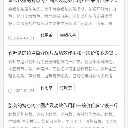
金银花茶的特点简介图片及功效作用和一般价位多少钱一斤
金银花茶属花茶类。夏季为金银花的采摘期，花初开时为纯白
色，翌日变为黄色，香气逐渐散失，因此以开花当天采摘最
好。金银花的种植区域主要集中在四川广元朝天、山东、陕
西、河南、河北、湖北、江西、广东等地。河南封丘、山东平
代用茶
金银花茶
邑和河北巨鹿为中国三大主要产地…
2024-04-21
竹叶茶的特点简介图片及功效作用和一般价位多少钱一斤
竹叶茶是以竹叶为主要原料制作的一种茶。竹为禾本科植物，
中空有节，茎、叶常绿，在长江以南各省都有栽种。竹叶含三
萜类物质、芦竹素、白芳素等物质，日常饮用对身体多有增
益。
代用茶
竹叶茶
2024-04-21
胎菊的特点简介图片及功效作用和一般价位多少钱一斤
胎菊又称甘菊，亦名小胎皇、小白菊，古时曾作贡品。胎菊，
性微寒;味辛甘苦，能疏散风热、平肝明目、清热解毒。用胎菊