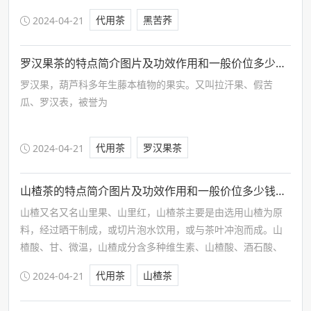
中心。而大凉山种着大面积苦荞，且品质优良，其茶不含茶
代用茶
黑苦荞
2024-04-21
碱、不含咖啡因，健康又营养，非常适合日常饮用。
罗汉果茶的特点简介图片及功效作用和一般价位多少钱一斤
罗汉果，葫芦科多年生藤本植物的果实。又叫拉汗果、假苦
瓜、罗汉表，被誉为
代用茶
罗汉果茶
2024-04-21
山楂茶的特点简介图片及功效作用和一般价位多少钱一斤
山楂又名又名山里果、山里红，山楂茶主要是由选用山楂为原
料，经过晒干制成，或切片泡水饮用，或与茶叶冲泡而成。山
楂酸、甘、微温，山楂成分含多种维生素、山楂酸、酒石酸、
柠檬酸、苹果酸等，还含有黄酮类、类脂、糖类、蛋白质、脂
代用茶
山楂茶
2024-04-21
肪和钙、磷、铁等矿物质，适宜日常饮用。