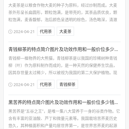
大麦茶是以粮食作物大麦的种子为原料，经过炒制而成。大麦
茶外形呈长扁圆形，颗粒饱满，是带壳的，其茶品质优良，颗
粒饱满，麦香馥郁，泡后颜色呈透明的棕色，汤色略深，清澈
透明，适度饮用，能补充身体所需维生素以及膳食纤维。
代用茶
大麦茶
2024-04-21
青钱柳茶的特点简介图片及功效作用和一般价位多少钱一斤
青钱柳—植物界的大熊猫，青钱柳茶是以我国的珍稀树种青钱
柳（叶）作为原料制作而成的，是一种天然的保健养生饮品，
因其存世量太过稀少，所以被视为我国的第二大保护植物。现
湖南境内、南岭、南山、雪峰山三山环绕缓冲之地的次原始森
代用茶
青钱柳茶
2024-04-21
林中，发现有成片野生青钱柳树。另外因青钱柳内含物质、微
量元素…
黑苦荞的特点简介图片及功效作用和一般价位多少钱一斤
黑苦荞是“五谷之王”，是唯一集八大营养于一身的谷类作物。它
含有丰富的亚油酸、芦丁和微量元素等。我国栽培苦荞麦历史
悠久，其种植面积和产量均居世界第一，是世界苦荞麦的起源