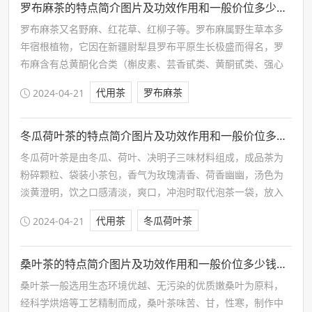
罗布麻茶的特点简介图片及功效作用和一般价位多少钱一斤
罗布麻茶又名野麻、红花草、红柳子等。罗布麻属野生草本多
年宿根植物，它因在新疆尉犁县罗布平原生长极盛而得名，罗
布麻含有总黄酮化合类（槲皮素、芸香甙类、黄酮甙类、强心
甙类）、有机酸类化合物、氨基酸、钙、镁、钾、锌、锰、
代用茶
罗布麻茶
2024-04-21
铁、硒等有效成份，适宜饮用，但注意不可多饮。
冬瓜荷叶茶的特点简介图片及功效作用和一般价位多少钱一斤
冬瓜荷叶茶是由冬瓜、荷叶、决明子三味材料组成，成品茶为
粉碎颗粒、袋装小茶包，香气为玫瑰清香、荷香幽幽，汤色为
淡黄澄明，饮之口感清淡，爽口，冲泡时取代泡茶一袋，放入
杯中，根据口味加冷水或沸水200-400ml，冲泡3-5分钟…
代用茶
冬瓜荷叶茶
2024-04-21
桑叶茶的特点简介图片及功效作用和一般价位多少钱一斤
桑叶茶一般选用生态环境优越、无污染的优质嫩桑叶为原料，
经科学烘焙等工艺精制而成，桑叶茶味苦、甘，性寒，制作中