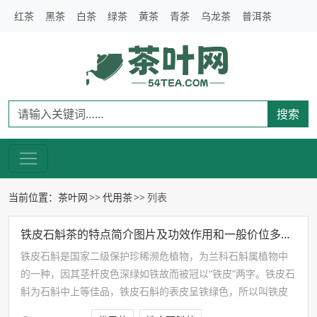
红茶
黑茶
白茶
绿茶
黄茶
青茶
乌龙茶
普洱茶
搜索
当前位置：
茶叶网
代用茶
列表
铁皮石斛茶的特点简介图片及功效作用和一般价位多少钱一斤
铁皮石斛是国家二级保护珍稀濒危植物，为兰科石斛属植物中
的一种，因其茎杆皮色深绿如铁故而被冠以“铁皮”两字。铁皮石
斛为石斛中上等佳品，铁皮石斛的表皮呈铁绿色，所以叫铁皮
石斛，野生石斛主要生长在云、桂、浙、皖等地，有滋阴补