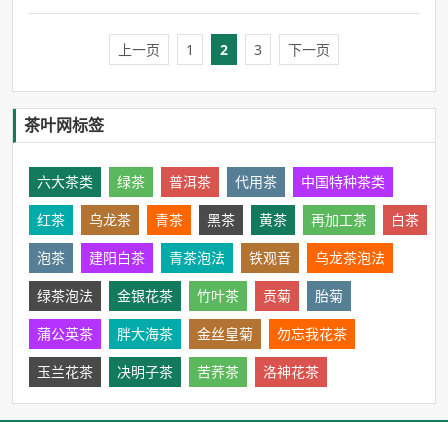
上一页
1
2
3
下一页
茶叶网标签
六大茶类
绿茶
普洱茶
代用茶
中国特种茶类
红茶
乌龙茶
青茶
黑茶
黄茶
再加工茶
白茶
泡茶
建阳白茶
青茶泡法
铁观音
乌龙茶泡法
绿茶泡法
金银花茶
竹叶茶
贡菊
胎菊
蒲公英茶
胖大海茶
金丝皇菊
勿忘我花茶
玉兰花茶
决明子茶
苦荞茶
洛神花茶