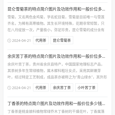
昆仑雪菊茶的特点简介图片及功效作用和一般价位多少钱一斤
雪菊，又名两色金鸡菊，学名蛇目菊，雪菊是目前唯一与雪莲
齐名，为稀有高寒植物。其生长环境特殊，花期非常短暂，只
在八月绽放一次，产量极小，弥足珍贵，昆仑雪菊的成分含有
挥发油，菊甙、腺嘌呤、胆碱、水苏碱、小蘖碱、黄酮类、菊
代用茶
昆仑雪菊茶
2024-04-21
色素、维生素和18种氨基酸。
余庆苦丁茶的特点简介图片及功效作用和一般价位多少钱一斤
余庆叶苦丁茶，贵州省余庆县特产，中国国家地理标志产品，
其茶树多年生常绿植物，属木樨科粗壮女贞，采用其鲜嫩芽
叶，经过特定工艺制成，成品茶亦被称之为“青山绿水”，其外形
色泽绿润、汤色碧绿、叶底鲜绿，属纯天然野生植物，且入口
代用茶
余庆苦丁茶
小叶苦丁茶
2024-04-21
微苦清香，苦尽甘来。
丁香茶的特点简介图片及功效作用和一般价位多少钱一斤
丁香茶是桃金娘科植物常绿乔木丁香树的干燥花叶，丁香属落