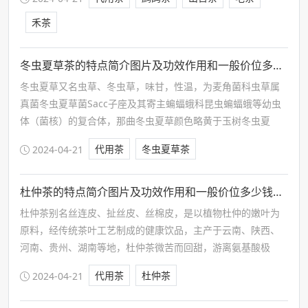
扎成茶叶团等非密闭包装的产品。
禾茶
冬虫夏草茶的特点简介图片及功效作用和一般价位多少钱一斤
冬虫夏草又名虫草、冬虫草，味甘，性温，为麦角菌科虫草属
真菌冬虫夏草菌Sacc子座及其寄主蝙蝠蛾科昆虫蝙蝠蛾等幼虫
体（菌核）的复合体，那曲冬虫夏草颜色略黄于玉树冬虫夏
草。表面色泽最为黄净，其他产地虫草色或淡，或泛红而灰
代用茶
冬虫夏草茶
2024-04-21
白。以西藏那曲虫草和青海玉树虫草为佳。
杜仲茶的特点简介图片及功效作用和一般价位多少钱一斤
杜仲茶别名丝连皮、扯丝皮、丝棉皮，是以植物杜仲的嫩叶为
原料，经传统茶叶工艺制成的健康饮品，主产于云南、陕西、
河南、贵州、湖南等地，杜仲茶微苦而回甜，游离氨基酸极
少，含有少量蛋白质，另外还含有有锌、铜、铁等微量元素，
代用茶
杜仲茶
2024-04-21
及钙、磷、钾、镁等宏量元素。