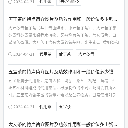
代用茶
铁皮石斛茶
2024-04-21
阳、力达五脏、补中兼清、清中有补、补而不腻等作用。
苦丁茶的特点简介图片及功效作用和一般价位多少钱一斤
大叶冬青苦丁茶（并非青山绿水，小叶苦丁茶），大叶苦丁是
冬青科冬青属常绿乔木植物，又被称为苦丁茶，气味清香，口
感略苦微甜。大叶苦丁含有大量的氨基酸、维生素C、黄酮类和
蛋白质等营养物质，多分布在中国的西南地区和华南地区。
代用茶
苦丁茶
大叶冬青
2024-04-21
五宝茶的特点简介图片及功效作用和一般价位多少钱一斤
五宝茶属于代用茶，是由人参、玛咖、桑葚、枸杞、黄精、红
枣五种材料组成的代用茶品，根据制作的不同，配料会有所区
别。五宝茶内含丰富的微量元素以及营养物质，日常饮用对身
体亦有一定改善和辅助作用，同时亦能补充身体所需物质，但
代用茶
五宝茶
2024-04-21
需根据自身情况选用，不可盲目。
大麦茶的特点简介图片及功效作用和一般价位多少钱一斤