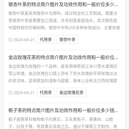
银杏叶茶的特点简介图片及功效作用和一般价位多少钱一斤
银杏叶茶是采用银杏叶为原料，经过特定的工艺制成，需要注
意银杏叶茶是需要加工而成，并非刻意直接泡水。其次银杏是
中国特有的珍稀树种。银杏叶中有200多种有效成分，主要有维
生素、黄酮类、苦内脂类等，日常饮用具有一定的好处，但需
代用茶
银杏叶茶
2024-04-21
要根据自身实际情况选用，禁忌过度用量。
金边玫瑰花茶的特点简介图片及功效作用和一般价位多少钱一斤
金边玫瑰为玫瑰的一个品种，是采用神奇丽江冰川雪水灌溉的
雪山玫瑰，金边玫瑰在口感上弥补了苦水玫瑰和平阴玫瑰淡淡
的苦涩味，显得更加的清新与甜蜜，香味上没有法兰西玫瑰那
样的浓郁，而多了一分宁静与祥和，让人百品不厌，其次金边
代用茶
金边玫瑰花茶
2024-04-21
玫瑰花蕾小巧玲珑，花瓣较为紧凑…
栀子茶的特点简介图片及功效作用和一般价位多少钱一斤
栀子是茜草科植物栀子的果实，又名黄栀子、黄果树、山栀
子、红枝子等，将其果实采收之后，通过干燥等工艺制作，再