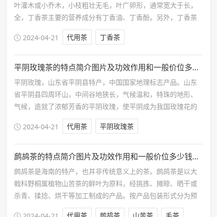
叶灌木或小乔木，小枝粗壮无毛，叶广卵形，通常宽大于长，
全，丁香茶主要的营养成分有丁香油、丁香酚。另外，丁香茶
虽然也叫茶，但是和茶完全不一样，其主要产地为长白山。
代用茶
丁香茶
2024-04-21
平阴玫瑰茶的特点简介图片及功效作用和一般价位多少钱一斤
平阴玫瑰，山东省平阴县特产，中国国家地理标志产品。山东
省平阴县四周环山，中间谷地狭长，气候温和，特珠的地形、
气候，造就了浓郁芳香的平阴玫瑰，使平阴成为我国玫瑰花的
主产地之一，平阴玫瑰香甜如意，芳香四溢，具有香气正，清
代用茶
平阴玫瑰茶
2024-04-21
香、甜香、浓香等特点，被称为“中国传统玫瑰的代表。
鹧鸪茶的特点简介图片及功效作用和一般价位多少钱一斤
鹧鸪茶是海南的特产，也并非传统意义上的茶。鹧鸪茶是以大
戟科野桐属植物山苦茶的鲜叶为原料，经挑拣、摊晾、晒干或
杀青、揉捻、烘干等加工制成的产品。按产品包装形式分为预
包装产品和散装产品。散装产品指无定型销售包装，包括仅捆
代用茶
鹧鸪茶
山苦茶
毛茶
2024-04-21