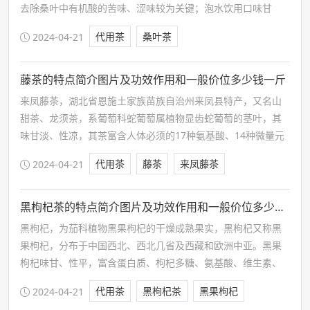
去除桑叶中有机酸的苦味、涩味较为关键；泡水饮用口味甘
醇、清香溢人，且鲜醇爽口。
代用茶
桑叶茶
2024-04-21
藤茶的特点简介图片及功效作用和一般价位多少钱一斤
来凤藤茶，湖北省恩施土家族苗族自治州来凤县特产，又名山
甜茶、龙须茶，系葡萄科蛇葡萄属植物显齿蛇葡萄的茎叶，其
味甘淡、性凉，其茶富含人体必须的17种氨基酸、14种微量元
素及多糖等，是已经发现的自然硒和黄酮成份含量较高的野生
代用茶
藤茶
来凤藤茶
2024-04-21
植物。
黑枸杞茶的特点简介图片及功效作用和一般价位多少钱一斤
黑枸杞，为茄科植物黑果枸杞的干燥成熟果实，黑枸杞又称黑
果枸杞，分布于中国西北、西北几省及西藏和欧洲中亚。黑果
枸杞味甘、性平，富含蛋白质、枸杞多糖、氨基酸、维生素、
矿物质、微量元素等多种营养成分。还含有丰富的黑果色素-天
代用茶
黑枸杞茶
黑果枸杞
2024-04-21
然原花青素(红果枸杞不含。