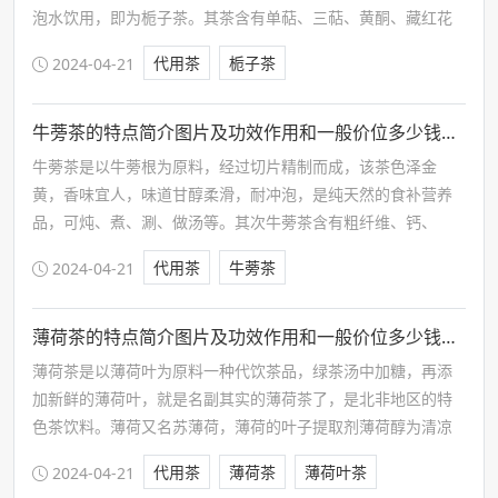
泡水饮用，即为栀子茶。其茶含有单萜、三萜、黄酮、藏红花
素、有机酸及挥发油等成分，日常饮用具有一定益处。
代用茶
栀子茶
2024-04-21
牛蒡茶的特点简介图片及功效作用和一般价位多少钱一斤
牛蒡茶是以牛蒡根为原料，经过切片精制而成，该茶色泽金
黄，香味宜人，味道甘醇柔滑，耐冲泡，是纯天然的食补营养
品，可炖、煮、涮、做汤等。其次牛蒡茶含有粗纤维、钙、
磷、铁、胡萝卜素、维生素、维生素、维生素、尼克酸、锌、
代用茶
牛蒡茶
2024-04-21
镁、铜等，适宜日常作为代用茶饮用。
薄荷茶的特点简介图片及功效作用和一般价位多少钱一斤
薄荷茶是以薄荷叶为原料一种代饮茶品，绿茶汤中加糖，再添
加新鲜的薄荷叶，就是名副其实的薄荷茶了，是北非地区的特
色茶饮料。薄荷又名苏薄荷，薄荷的叶子提取剂薄荷醇为清凉
油的主要成分，薄荷茶在清香独特，滋味甘醇，尤其在夏季受
代用茶
薄荷茶
薄荷叶茶
2024-04-21
到喜爱。