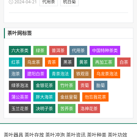
代用茶
杭白菊
2024-04-21
茶叶网标签
六大茶类
绿茶
普洱茶
代用茶
中国特种茶类
红茶
乌龙茶
青茶
黑茶
黄茶
再加工茶
白茶
泡茶
建阳白茶
青茶泡法
铁观音
乌龙茶泡法
绿茶泡法
金银花茶
竹叶茶
贡菊
胎菊
蒲公英茶
胖大海茶
金丝皇菊
勿忘我花茶
玉兰花茶
决明子茶
苦荞茶
洛神花茶
茶叶器具
茶叶存放
茶叶冲泡
茶叶资讯
茶叶种类
茶叶功效