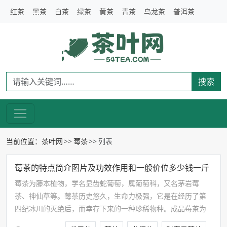
红茶
黑茶
白茶
绿茶
黄茶
青茶
乌龙茶
普洱茶
搜索
当前位置：
茶叶网
莓茶
列表
莓茶的特点简介图片及功效作用和一般价位多少钱一斤
莓茶为藤本植物，学名显齿蛇葡萄，属葡萄科，又名茅岩莓
茶、神仙草等。莓茶历史悠久，生命力极强，它是在经历了第
四纪冰川的灭绝后，而幸存下来的一种珍稀物种。成品莓茶为
代用茶，根据工艺不同分为芽尖莓茶、普叶莓茶和颗粒莓茶三