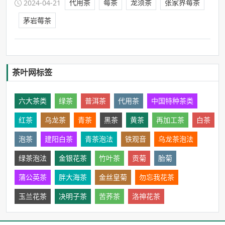
代用茶
莓茶
龙须茶
张家界莓茶
2024-04-21
大类，其茶富含多种有益物质与微量元素…
茅岩莓茶
茶叶网标签
六大茶类
绿茶
普洱茶
代用茶
中国特种茶类
红茶
乌龙茶
青茶
黑茶
黄茶
再加工茶
白茶
泡茶
建阳白茶
青茶泡法
铁观音
乌龙茶泡法
绿茶泡法
金银花茶
竹叶茶
贡菊
胎菊
蒲公英茶
胖大海茶
金丝皇菊
勿忘我花茶
玉兰花茶
决明子茶
苦荞茶
洛神花茶